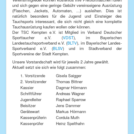
und sich gegen eine geringe Gebühr vereinseigene Ausrüstung
(Flaschen, Jackets, Automaten, ...) ausleihen. Dies ist
natürlich besonders für die Jugend und Einsteiger des
Tauchsports interessant, die sich nicht gleich eine komplette
Tauchausrüstung kaufen wollen oder können.
Der TSC Kempten e.V. ist Mitglied im Verband Deutscher
Sporttaucher e.V. (
VDST
), im Bayerischen
Landestauchsportverband e.V. (
BLTV
), im Bayerischer Landes-
Sportverband e.V. (
BLSV
) und im Stadtverband der
Sportvereine der Stadt Kempten.
Unsere Vorstandschaft wird für jeweils 2 Jahre gewählt.
Aktuell setzt sie sich wie folgt zusammen:
1. Vorsitzende
Gisela Saigger
2. Vorsitzender
Thomas Bittner
Kassier
Dagmar Hörmann
Schriftführer
Andreas Wagner
Jugendleiter
Raphael Sparrow
Beisitzer
Jens Dammer
Gerätewart
Markus Hörmann
Kassenprüferin
Cordula Muth
Kassenprüfer
Heinz Spelthahn