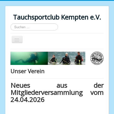
Tauchsportclub Kempten e.V.
Suchen
...
Navigation
an/aus
Startseite
Vereinsinfo
Training
Unser Verein
Ausbildung / Kurse
Neues aus der
Kompressorraum
Mitgliederversammlung vom
Bildergalerie
24.04.2026
Downloads
Weblinks