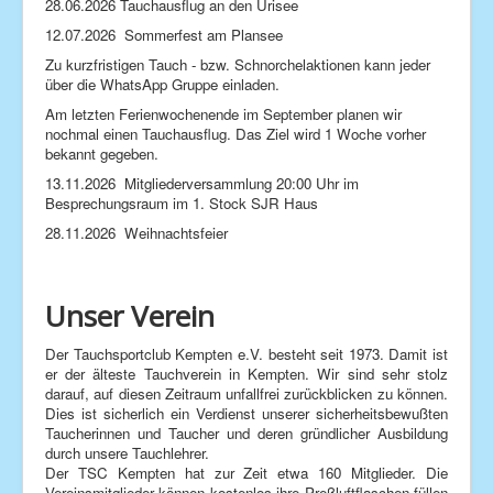
28.06.2026 Tauchausflug an den Urisee
Kontakt
12.07.2026 Sommerfest am Plansee
Zu kurzfristigen Tauch - bzw. Schnorchelaktionen kann jeder
Impressum
über die WhatsApp Gruppe einladen.
Am letzten Ferienwochenende im September planen wir
nochmal einen Tauchausflug. Das Ziel wird 1 Woche vorher
bekannt gegeben.
13.11.2026 Mitgliederversammlung 20:00 Uhr im
Besprechungsraum im 1. Stock SJR Haus
28.11.2026 Weihnachtsfeier
Unser Verein
Der Tauchsportclub Kempten e.V. besteht seit 1973. Damit ist
er der älteste Tauchverein in Kempten. Wir sind sehr stolz
darauf, auf diesen Zeitraum unfallfrei zurückblicken zu können.
Dies ist sicherlich ein Verdienst unserer sicherheitsbewußten
Taucherinnen und Taucher und deren gründlicher Ausbildung
durch unsere Tauchlehrer.
Der TSC Kempten hat zur Zeit etwa 160 Mitglieder. Die
Vereinsmitglieder können kostenlos ihre Preßluftflaschen füllen