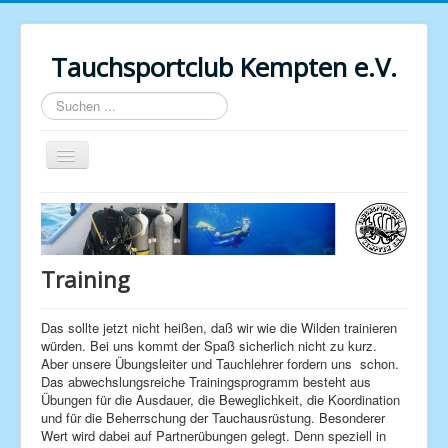
Tauchsportclub Kempten e.V.
Suchen
...
Navigation
an/aus
Startseite
Vereinsinfo
Training
Training
Ausbildung / Kurse
Das sollte jetzt nicht heißen, daß wir wie die Wilden trainieren
Kompressorraum
würden. Bei uns kommt der Spaß sicherlich nicht zu kurz.
Aber unsere Übungsleiter und Tauchlehrer fordern uns schon.
Bildergalerie
Das abwechslungsreiche Trainingsprogramm besteht aus
Übungen für die Ausdauer, die Beweglichkeit, die Koordination
Downloads
und für die Beherrschung der Tauchausrüstung. Besonderer
Wert wird dabei auf Partnerübungen gelegt. Denn speziell in
Weblinks