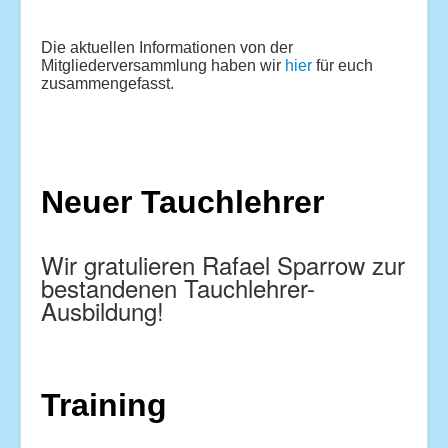
Kontakt
Die aktuellen Informationen von der
Impressum
Mitgliederversammlung haben wir
hier
für euch
zusammengefasst.
wir sind ein ehrenamtlicher Verein und
Hinweis
:
machen unsere Arbeit nur aus Spaß an
der Freude.
Neuer Tauchlehrer
Wir gratulieren Rafael Sparrow zur
bestandenen Tauchlehrer-
Ausbildung!
Training