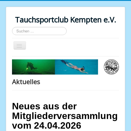
Tauchsportclub Kempten e.V.
Suchen
...
Navigation
an/aus
Startseite
Vereinsinfo
Training
Aktuelles
Ausbildung / Kurse
Kompressorraum
Neues aus der
Bildergalerie
Mitgliederversammlung
Downloads
vom 24.04.2026
Weblinks